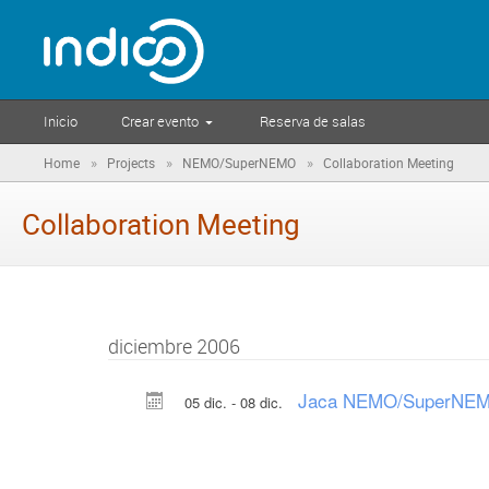
Inicio
Crear evento
Reserva de salas
»
»
»
Home
Projects
NEMO/SuperNEMO
Collaboration Meeting
Collaboration Meeting
diciembre 2006
Jaca NEMO/SuperNEMO
05 dic. - 08 dic.