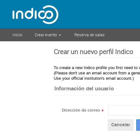
Inicio
Crear evento
Reserva de salas
Crear un nuevo perfil Indico
To create a new Indico profile you first need to 
(Please don't use an email account from a gener
Use your official institution's email account.)
Información del usuario
Dirección de correo
*
Cancelar