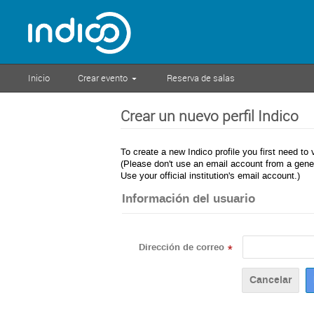
Inicio
Crear evento
Reserva de salas
Crear un nuevo perfil Indico
To create a new Indico profile you first need to 
(Please don't use an email account from a gener
Use your official institution's email account.)
Información del usuario
Dirección de correo
*
Cancelar