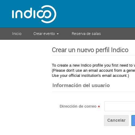
Inicio
Crear evento
Reserva de salas
Crear un nuevo perfil Indico
To create a new Indico profile you first need to 
(Please don't use an email account from a gener
Use your official institution's email account.)
Información del usuario
Dirección de correo
*
Cancelar