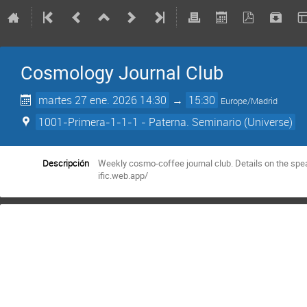
Cosmology Journal Club
martes 27 ene. 2026 14:30
→
15:30
Europe/Madrid
1001-Primera-1-1-1 - Paterna. Seminario (Universe)
Descripción
Weekly cosmo-coffee journal club. Details on the spe
ific.web.app/