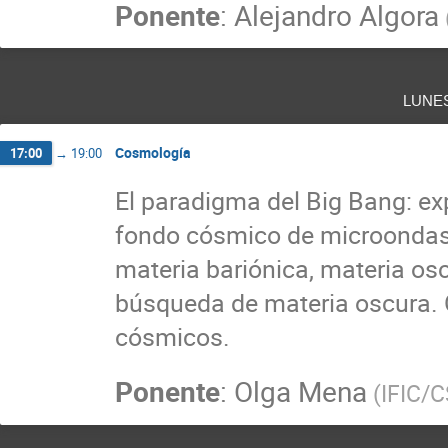
Ponente
:
Alejandro Algora
lune
Cosmología
17:00
→
19:00
El paradigma del Big Bang: ex
fondo cósmico de microondas.
materia bariónica, materia os
búsqueda de materia oscura.
cósmicos.
Ponente
:
Olga Mena
(
IFIC/