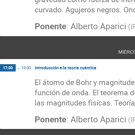
curvado. Agujeros negros. Ond
Ponente
:
Alberto Aparici
(
I
miérc
Introducción a la teoría cuántica
17:00
→
19:00
El átomo de Bohr y magnitude
función de onda. El teorema d
las magnitudes físicas. Teorí
Ponente
:
Alberto Aparici
(
I