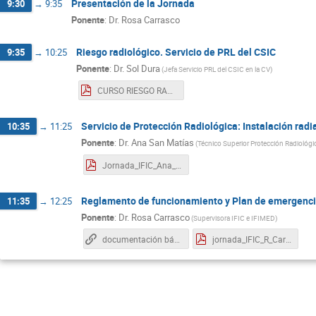
Presentación de la Jornada
9:30
→
9:35
Ponente
:
Dr.
Rosa Carrasco
Riesgo radiológico. Servicio de PRL del CSIC
9:35
→
10:25
Ponente
:
Dr.
Sol Dura
(
Jefa Servicio PRL del CSIC en la CV
)
CURSO RIESGO RADIOLOGICO IFIC_2023_version_final.pdf
Servicio de Protección Radiológica: Instalación radi
10:35
→
11:25
Ponente
:
Dr.
Ana San Matías
(
Técnico Superior Protección Radiológi
Jornada_IFIC_Ana_SanMatias_2023_version_final.pdf
Reglamento de funcionamiento y Plan de emergencia
11:35
→
12:25
Ponente
:
Dr.
Rosa Carrasco
(
Supervisora IFIC e IFIMED
)
documentación básica IRA IFIC
jornada_IFIC_R_Carrasco_2023.pdf