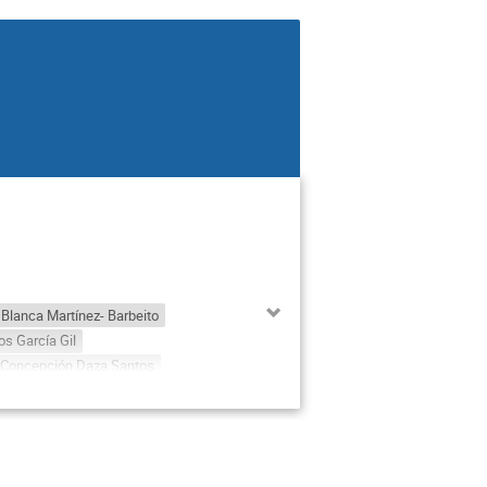
Blanca Martínez- Barbeito
os García Gil
Concepción Daza Santos
CABALLERO CALVO
choa Peña
Fernando Sánchez Gil
Jorge Caballo González
brito diaz