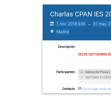
Charlas CPAN IES 2
1 nov. 2018 9:00
→
31 may. 2
Madrid
Descripción
DESDE SEPTIEMBRE D
Participantes
Adoración Perea L
ANTONIO FLORES
Carmen Carrillo Re
Contacto
cfp.divulgacion@ci
Diego Valdés Carr
ESTHER GARCÍA 
Fátima Moraleda 
Jose Maria Cañiza