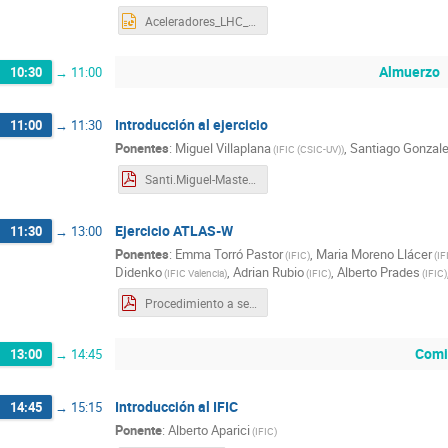
Aceleradores_LHC_ATLAS.pptx
Almuerzo
10:30
→
11:00
Introducción al ejercicio
11:00
→
11:30
Ponentes
:
Miguel Villaplana
,
Santiago Gonzale
(
IFIC (CSIC-UV)
)
Santi.Miguel-Masterclass_2022.pdf
Ejercicio ATLAS-W
11:30
→
13:00
Ponentes
:
Emma Torró Pastor
,
Maria Moreno Llácer
(
IFIC
)
(
IF
Didenko
,
Adrian Rubio
,
Alberto Prades
(
IFIC Valencia
)
(
IFIC
)
(
IFIC
)
Procedimiento a seguir durante el ejercicio
Comi
13:00
→
14:45
Introducción al IFIC
14:45
→
15:15
Ponente
:
Alberto Aparici
(
IFIC
)