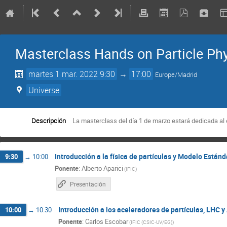
Masterclass Hands on Particle Phy
martes 1 mar. 2022 9:30
→
17:00
Europe/Madrid
Universe
Descripción
La masterclass del día 1 de marzo estará dedicada al 
Introducción a la física de partículas y Modelo Estánd
9:30
→
10:00
Ponente
:
Alberto Aparici
(
IFIC
)
Presentación
Introducción a los aceleradores de partículas, LHC 
10:00
→
10:30
Ponente
:
Carlos Escobar
(
IFIC (CSIC-UV/EG)
)