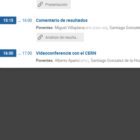
Presentación
Comentario de resultados
15:15
→
16:00
Ponentes
:
Miguel Villaplana
,
Santiago Gonzale
(
IFIC (CSIC-UV)
)
Análisis de resultados
Videoconferencia con el CERN
16:00
→
17:00
Ponentes
:
Alberto Aparici
,
Santiago Gonzalez de la Ho
(
IFIC
)