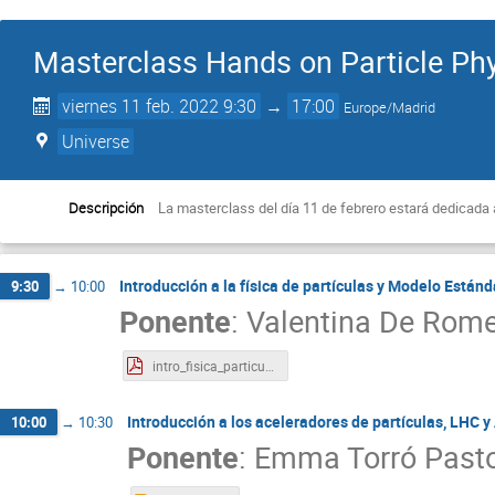
Masterclass Hands on Particle Phys
viernes 11 feb. 2022 9:30
→
17:00
Europe/Madrid
Universe
Descripción
La masterclass del día 11 de febrero estará dedicada a
Introducción a la física de partículas y Modelo Estánd
9:30
→
10:00
Ponente
:
Valentina De Rome
intro_fisica_particulas_De_Romeri.pdf
Introducción a los aceleradores de partículas, LHC 
10:00
→
10:30
Ponente
:
Emma Torró Past