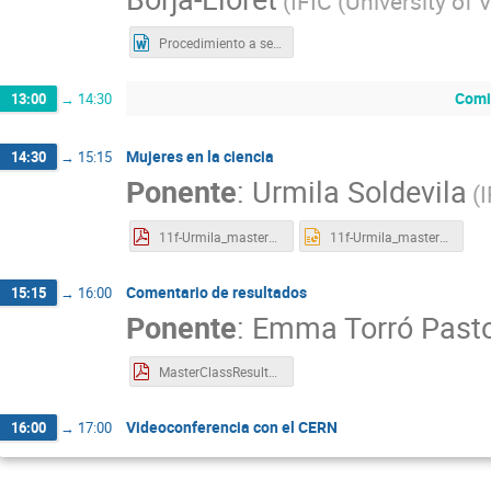
(
IFIC (University of 
Procedimiento a seguir durante el ejercicio
Comi
13:00
→
14:30
Mujeres en la ciencia
14:30
→
15:15
Ponente
:
Urmila Soldevila
(
11f-Urmila_masterClass2022.pdf
11f-Urmila_masterClass2022.pptx
Comentario de resultados
15:15
→
16:00
Ponente
:
Emma Torró Past
MasterClassResults.pdf
Videoconferencia con el CERN
16:00
→
17:00