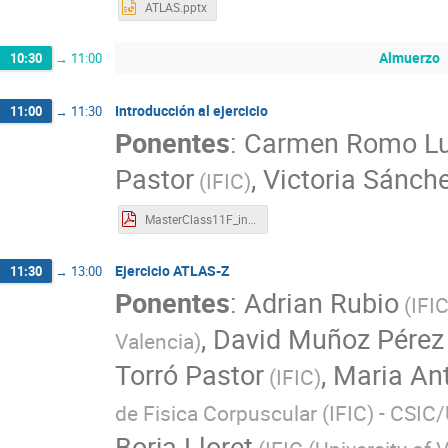
ATLAS.pptx
Almuerzo
10:30
→
11:00
Introducción al ejercicio
11:00
→
11:30
Ponentes
:
Carmen Romo L
Pastor
,
Victoria Sánch
(
IFIC
)
MasterClass11F_introEjer.pdf
Ejercicio ATLAS-Z
11:30
→
13:00
Ponentes
:
Adrian Rubio
(
IFI
,
David Muñoz Pérez
Valencia
)
Torró Pastor
,
Maria An
(
IFIC
)
de Fisica Corpuscular (IFIC) - CSIC
Borja-Lloret