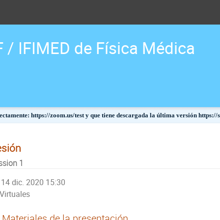
F / IFIMED de Física Médica
ctamente: https://zoom.us/test y que tiene descargada la última versión https:/
esión
ssion 1
14 dic. 2020 15:30
Virtuales
Materiales de la presentación