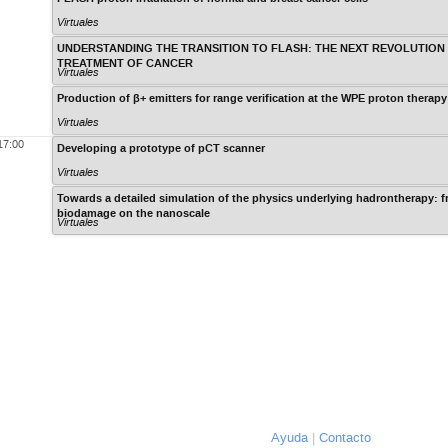
Virtuales
UNDERSTANDING THE TRANSITION TO FLASH: THE NEXT REVOLUTION 
TREATMENT OF CANCER
Virtuales
Production of β+ emitters for range verification at the WPE proton therapy
Virtuales
17:00
Developing a prototype of pCT scanner
Virtuales
Towards a detailed simulation of the physics underlying hadrontherapy:
biodamage on the nanoscale
Virtuales
Ayuda
Contacto