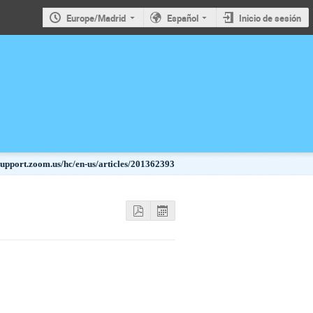
Europe/Madrid
Español
Inicio de sesión
/support.zoom.us/hc/en-us/articles/201362393