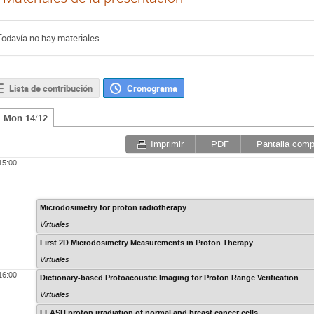
Todavía no hay materiales.
Lista de contribución
Cronograma
Mon 14/12
Imprimir
PDF
Pantalla comp
15:00
Microdosimetry for proton radiotherapy
Virtuales
First 2D Microdosimetry Measurements in Proton Therapy
Virtuales
16:00
Dictionary-based Protoacoustic Imaging for Proton Range Verification
Virtuales
FLASH proton irradiation of normal and breast cancer cells