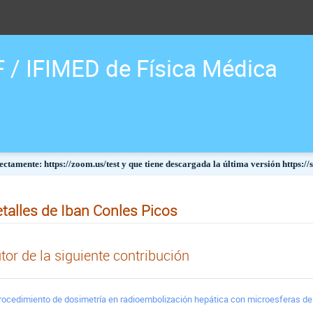
F / IFIMED de Física Médica
ctamente: https://zoom.us/test y que tiene descargada la última versión https:/
talles de Iban Conles Picos
tor de la siguiente contribución
rocedimiento de dosimetría en radioembolización hepática con microesferas d