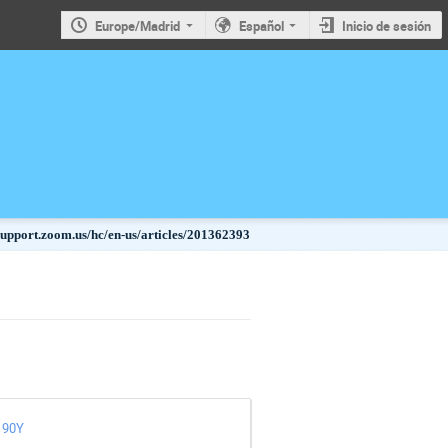
Europe/Madrid
Español
Inicio de sesión
/support.zoom.us/hc/en-us/articles/201362393
e 90Y