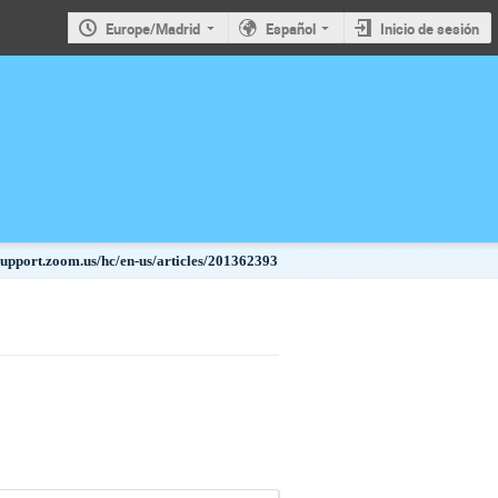
Europe/Madrid
Español
Inicio de sesión
/support.zoom.us/hc/en-us/articles/201362393