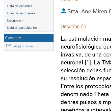
Lista de ponentes
Srta.
Ane Miren 
Libro de resúmenes
Inscripción
Descripción
Lista de participantes
La estimulación ma
Contacto
neurofisiológica qu
iris@ific.uv.es
invasiva, de una co
neuronal [1]. La TM
selección de las fu
su resolución espaci
Entre los protocolo
denominado Theta B
de tres pulsos sim
repetidos a interval