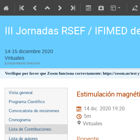
III Jornadas RSEF / IFIMED d
14-15 diciembre 2020
Virtuales
Europe/Madrid timezone
Verifique por favor que Zoom funciona correctamente: https://zoom.us/test y
Estimulación magnétic
Vista general
Programa Científico
14 dic. 2020 19:20
Convocatoria de resúmenes
5m
Cronograma
Virtuales
Lista de Contribuciones
Ponente
Lista de autores