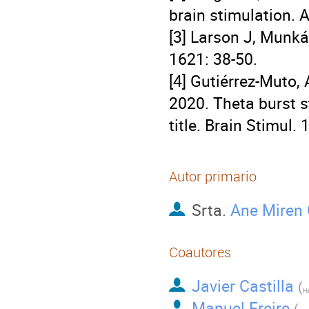
brain stimulation. 
[3] Larson J, Munká
1621: 38-50.
[4] Gutiérrez-Muto, A
2020. Theta burst 
title. Brain Stimul.
Autor primario
Srta.
Ane Miren 
Coautores
Javier Castilla
(
H
Manuel Freire
(