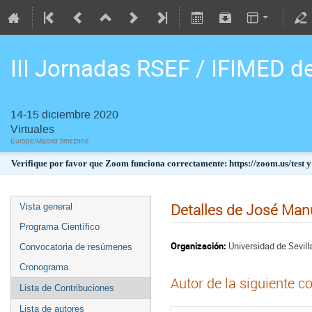
III Jornadas RSEF / IFIMED d
14-15 diciembre 2020
Virtuales
Europe/Madrid timezone
Verifique por favor que Zoom funciona correctamente: https://zoom.us/test y
Detalles de José Ma
Vista general
Programa Científico
Organización:
Universidad de Sevill
Convocatoria de resúmenes
Cronograma
Autor de la siguiente c
Lista de Contribuciones
Lista de autores