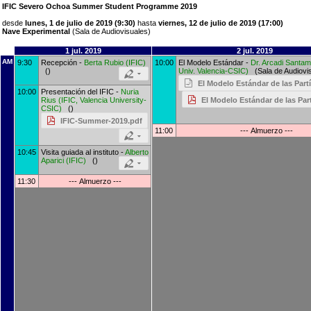
IFIC Severo Ochoa Summer Student Programme 2019
desde
lunes, 1 de julio de 2019 (9:30)
hasta
viernes, 12 de julio de 2019 (17:00)
Nave Experimental
(Sala de Audiovisuales)
1 jul. 2019
2 jul. 2019
AM
9:30
Recepción -
Berta Rubio
(
IFIC
)
10:00
El Modelo Estándar -
Dr.
Arcadi Santam
()
Univ. Valencia-CSIC
)
(Sala de Audiovi
El Modelo Estándar de las Part
10:00
Presentación del IFIC -
Nuria
El Modelo Estándar de las Par
Rius
(
IFIC, Valencia University-
CSIC
)
()
IFIC-Summer-2019.pdf
11:00
--- Almuerzo ---
10:45
Visita guiada al instituto -
Alberto
Aparici
(
IFIC
)
()
11:30
--- Almuerzo ---