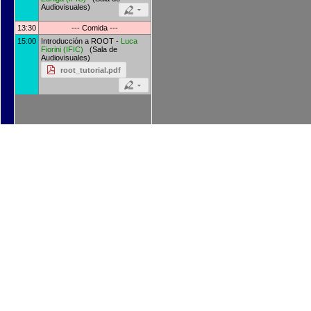
Audiovisuales)
13:30
--- Comida ---
15:00
Introducción a ROOT -
Luca
Fiorini
(
IFIC
)
(Sala de
Audiovisuales)
root_tutorial.pdf