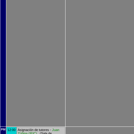
PM
12:00
Asignación de tutores -
Juan
Zúñiga
(
IFIC
)
(Sala de