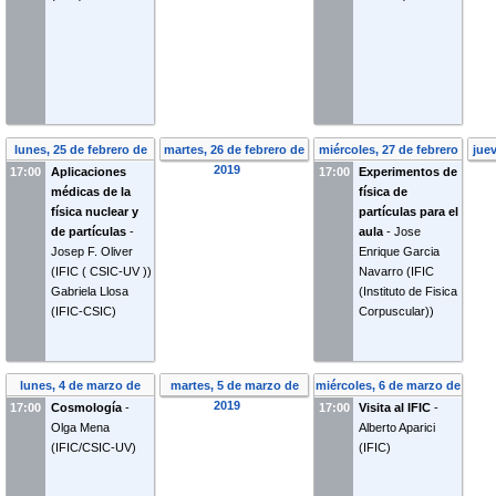
lunes, 25 de febrero de
martes, 26 de febrero de
miércoles, 27 de febrero
jue
2019
2019
de 2019
17:00
Aplicaciones
17:00
Experimentos de
médicas de la
física de
física nuclear y
partículas para el
de partículas
-
aula
-
Jose
Josep F. Oliver
Enrique Garcia
(
IFIC ( CSIC-UV )
)
Navarro
(
IFIC
Gabriela Llosa
(Instituto de Fisica
(
IFIC-CSIC
)
Corpuscular)
)
lunes, 4 de marzo de
martes, 5 de marzo de
miércoles, 6 de marzo de
2019
2019
2019
17:00
Cosmología
-
17:00
Visita al IFIC
-
Olga Mena
Alberto Aparici
(
IFIC/CSIC-UV
)
(
IFIC
)