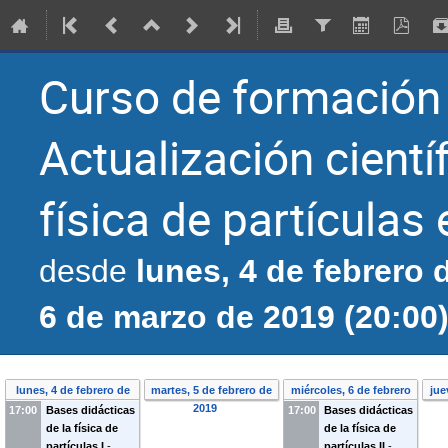
Curso de formación 
Actualización científ
física de partículas
lunes, 4 de febrero 
desde
6 de marzo de 2019 (20:00
lunes, 4 de febrero de
martes, 5 de febrero de
miércoles, 6 de febrero
jue
2019
2019
de 2019
17:00
Bases didácticas
17:00
Bases didácticas
de la física de
de la física de
partículas I
-
partículas II
-