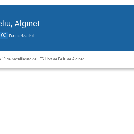
liu, Alginet
:00
Europe/Madrid
 1º de bachillerato del IES Hort de Feliu de Alginet.