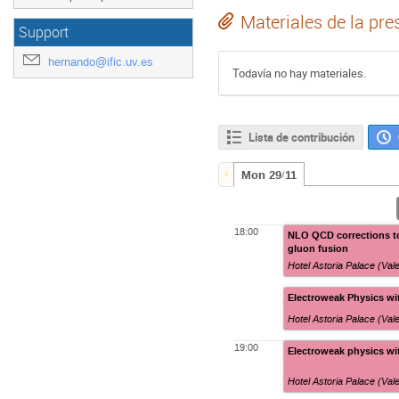
Materiales de la pre
Support
hernando@ific.uv.es
Todavía no hay materiales.
Lista de contribución
Mon 29/11
18:00
NLO QCD corrections to
gluon fusion
Hotel Astoria Palace (Val
Electroweak Physics w
Hotel Astoria Palace (Val
19:00
Electroweak physics w
Hotel Astoria Palace (Val