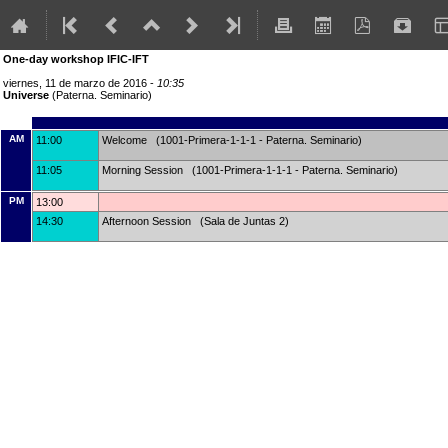
One-day workshop IFIC-IFT
viernes, 11 de marzo de 2016 -
10:35
Universe
(Paterna. Seminario)
AM
11:00
Welcome (1001-Primera-1-1-1 - Paterna. Seminario)
11:05
Morning Session (1001-Primera-1-1-1 - Paterna. Seminario)
PM
13:00
14:30
Afternoon Session (Sala de Juntas 2)