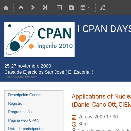
I CPAN DAY
25-27 noviembre 2009
Casa de Ejercicios San José ( El Escorial )
Europe/Madrid timezone
Applications of Nucle
Descripción General
(Daniel Cano Ott, CIE
Registro
Programación
26 nov. 2009 17:00
Página web CPAN
30m
Lista de participantes
Casa de Ejercicios San Jos