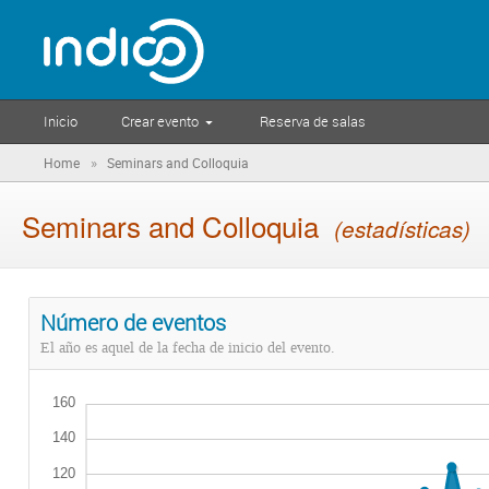
Inicio
Crear evento
Reserva de salas
»
Home
Seminars and Colloquia
Seminars and Colloquia
(estadísticas)
Número de eventos
El año es aquel de la fecha de inicio del evento.