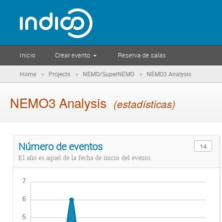
Inicio
Crear evento
Reserva de salas
»
»
»
Home
Projects
NEMO/SuperNEMO
NEMO3 Analysis
NEMO3 Analysis
(estadísticas)
Número de eventos
14
El año es aquel de la fecha de inicio del evento.