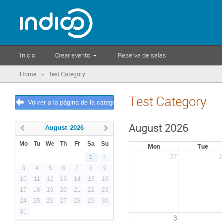
Inicio
Crear evento
Reserva de salas
»
Home
Test Category
Test Category
Volver a la página de la categoría
August 2026
August
2026
Mo
Tu
We
Th
Fr
Sa
Su
Mon
Tue
27
2
1
2
3
4
5
6
7
8
9
10
11
12
13
14
15
16
17
18
19
20
21
22
23
24
25
26
27
28
29
30
31
3